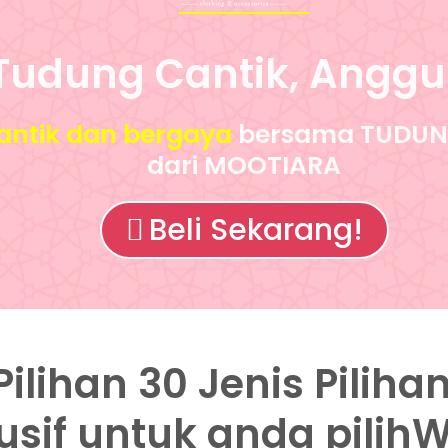
Tudung Cantik, Anggu
cantik dan bergaya
bersama TUDUNG
dari MOOTIARA
Beli Sekarang!
Pilihan 30 Jenis Pilih
lusif untuk anda pili