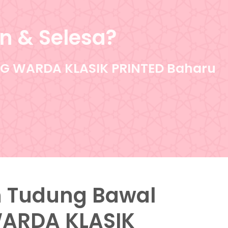
n & Selesa?
 WARDA KLASIK PRINTED Baharu
an Tudung Bawal
hWARDA KLASIK