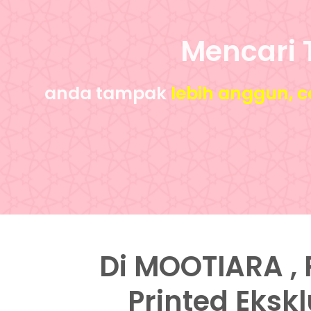
Mencari 
anda tampak
lebih anggun, 
Di MOOTIARA , 
Printed Eksk