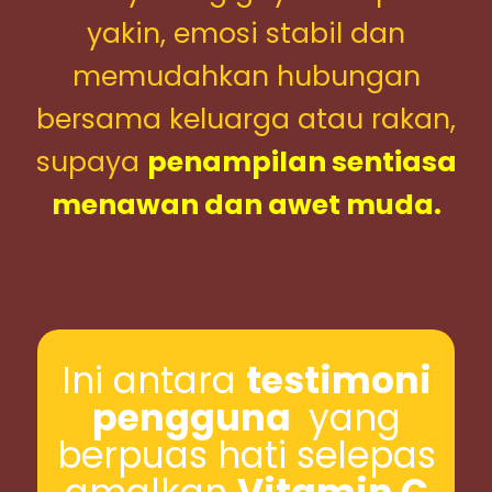
yakin, emosi stabil dan
memudahkan hubungan
bersama keluarga atau rakan,
supaya
penampilan sentiasa
menawan dan awet muda.
Ini antara
testimoni
pengguna
yang
berpuas hati selepas