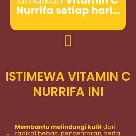
amalkan
Vitamin C
Nurrifa setiap hari…
ISTIMEWA VITAMIN C
NURRIFA INI
Membantu melindungi kulit
dari
radikal bebas, pencemaran, serta