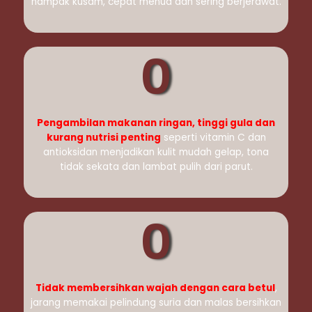
nampak kusam, cepat menua dan sering berjerawat.
0
Pengambilan makanan ringan, tinggi gula dan
kurang nutrisi penting
seperti vitamin C dan
antioksidan menjadikan kulit mudah gelap, tona
tidak sekata dan lambat pulih dari parut.
0
Tidak membersihkan wajah dengan cara betul
,
jarang memakai pelindung suria dan malas bersihkan