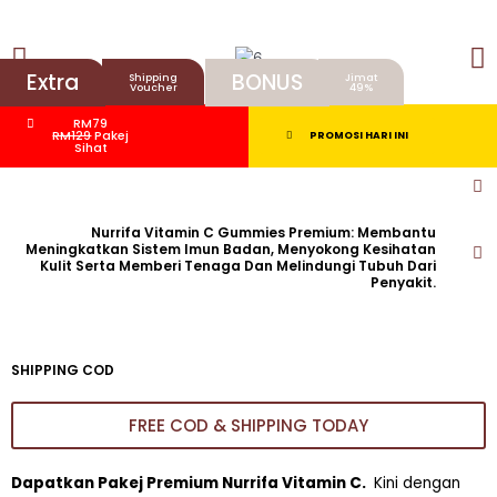
Extra
BONUS
Shipping
Jimat
Voucher
49%
RM79
RM129
Pakej
PROMOSI HARI INI
Sihat
Nurrifa Vitamin C Gummies Premium: Membantu
Meningkatkan Sistem Imun Badan, Menyokong Kesihatan
Kulit Serta Memberi Tenaga Dan Melindungi Tubuh Dari
Penyakit.
SHIPPING COD
FREE COD & SHIPPING TODAY
Dapatkan Pakej Premium Nurrifa Vitamin C.
Kini dengan