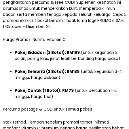
penghantaran percuma & Free COD! Suplemen kesihatan ini
dirumus khas untuk mencerahkan kulit, memperbaiki imun
badan serta memberi tenaga kepada seluruh keluarga. Cepat,
promosi eksklusif bakal berakhir tidak lama lagi! PROMOSI SAH:
1 Oktober – Disember 25.
Harga Promosi Nurrifa Vitamin C:
Pakej Bidadari (3 Botol): RM199
(untuk kegunaan 2
bulan, paling laris, jimat lebih berbanding harga biasa)
Pakej Selebriti (2 Botol): RM139
(untuk kegunaan 3-4
minggu, harga diskaun)
Pakej Cantik (1 Botol): RM79
(untuk percubaan 1-2
minggu, harga trial)
Percuma postage & COD untuk semua pakej!
Stok terhad. Tempah sebelum promosi tamat! Nikmati
manfaat Vitamin C premium dengan harga penjimatan hebat