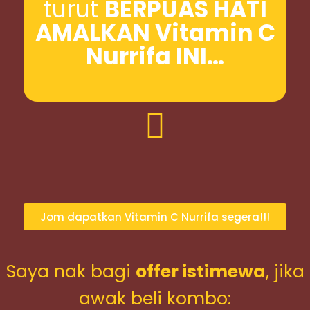
turut
BERPUAS HATI
AMALKAN Vitamin C
Nurrifa INI…
Jom dapatkan Vitamin C Nurrifa segera!!!
Saya nak bagi
offer istimewa
, jika
awak beli kombo: