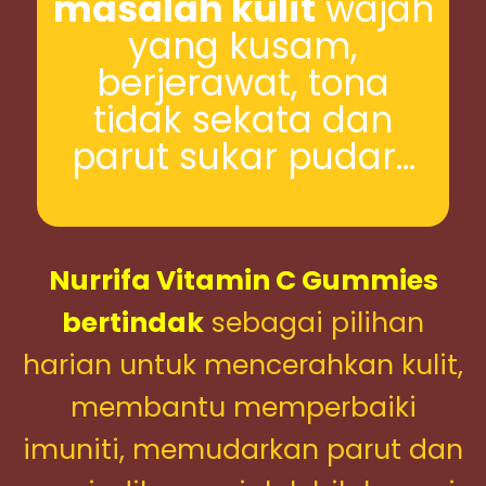
masalah kulit
wajah
yang kusam,
berjerawat, tona
tidak sekata dan
parut sukar pudar…
Nurrifa Vitamin C Gummies
bertindak
sebagai pilihan
harian untuk mencerahkan kulit,
membantu memperbaiki
imuniti, memudarkan parut dan