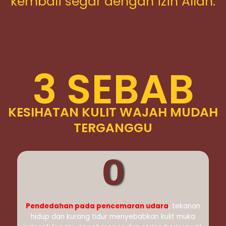
kembali segar dengan izin Allah.
3 SEBAB
KESIHATAN KULIT WAJAH MUDAH
TERGANGGU
0
Pendedahan pada pencemaran udara
, tekanan
hidup dan kurang tidur menyebabkan kulit muka