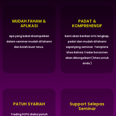
MUDAH FAHAM &
PADAT &
APLIKASI
KOMPREHENSIF
apa yang bakal disampaikan
kami akan berikan info lengkap,
dalam seminar mudah difahami
padat dan mudah difahami
dan boleh buat terus.
sepanjang seminar. Template
khas Rahsia Trader konsisten
akan dikongsikan! ( khas untuk
anda )
PATUH SYARIAH
Support Selepas
Seminar
Trading FCPO diakui patuh