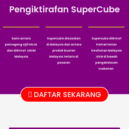
Pengiktirafan SuperCube
kami antara
Supercube diasaskan
Supercube diiktiraf
pemegang sijil HALAL
di Malaysia dan antara
Kementerian
dan diiktiraf JAKIM
produk buatan
Kesihatan Malaysia
Malaysia
Malaysia terlaris di
,KKM di bawah
pasaran
pengekelasan
makanan.
DAFTAR SEKARANG