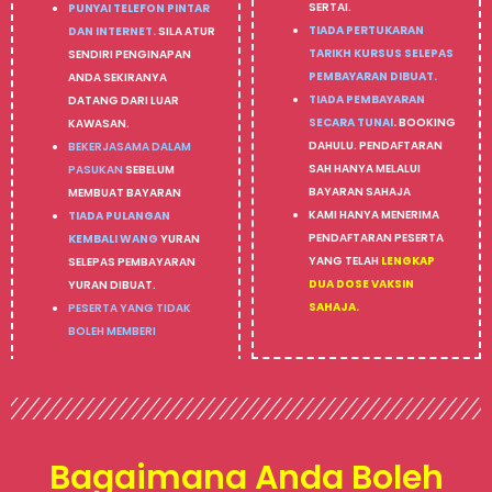
SERTAI.
PUNYAI TELEFON PINTAR
TIADA PERTUKARAN
DAN INTERNET.
SILA ATUR
TARIKH KURSUS SELEPAS
SENDIRI PENGINAPAN
PEMBAYARAN DIBUAT.
ANDA SEKIRANYA
TIADA PEMBAYARAN
DATANG DARI LUAR
SECARA TUNAI
.
BOOKING
KAWASAN.
DAHULU. PENDAFTARAN
BEKERJASAMA DALAM
SAH HANYA MELALUI
PASUKAN
SEBELUM
BAYARAN SAHAJA
MEMBUAT BAYARAN
KAMI HANYA MENERIMA
TIADA PULANGAN
PENDAFTARAN PESERTA
KEMBALI WANG
YURAN
YANG TELAH
LENGKAP
SELEPAS PEMBAYARAN
DUA DOSE VAKSIN
YURAN DIBUAT.
SAHAJA.
PESERTA YANG TIDAK
BOLEH MEMBERI
Bagaimana Anda Boleh