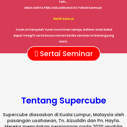
TAPI….
ANDA HANYA PERLU KELUARKAN KOS YURAN bermula
RM20 SAHAJA
Yuran Ini hanyalah Yuran Komitmen sahaja, bahkan anda bakal
dapat freegift serta bonus misteri ketika seminar ini berlangsung
nanti.
Sertai Seminar
Tentang Supercube
Supercube diasaskan di Kuala Lumpur, Malaysia oleh
pasangan usahawan, Tn. Aizuddin dan Pn. Hayfa.
Mereka memulakan perniagaan pada 2020 apabila