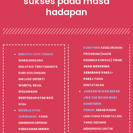
sukses pada masa
hadapan
KOMITMEN
KESELURUHAN
PROGRAM (HADIR
BERCITA-CITA TINGGI:
KESEMUA KURSUS)
TIDAK
WARGANEGARA
AKAN MENERIMA
MALAYSIA TERUTAMANYA
SEBARANG PAKEJ-
DARI GOLONGAN
PAKEJ
YANG
INKLUSIF SEPERTI
DINYATAKAN
WANITA, BELIA,
JANGAN ISI DAN BAYAR
GOLONGAN
JIKA TAK BOLEH BAGI
BERPENDAPATAN B40
;
KOMITMEN
atau
PENUH.
SEBAB RAMAI
BEKERJA ATAU
LAGI YANG PESERTA LAIN
SURIRUMAH :
YANG
YANG SEDANG
MEMENUHI DEFINISI
MENUNGGU UNTUK
PERUSAHAN MIKRO
.