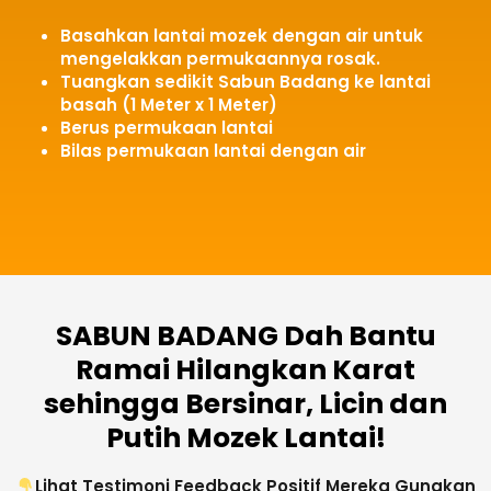
Basahkan lantai mozek dengan air untuk
mengelakkan permukaannya rosak.
Tuangkan sedikit Sabun Badang ke lantai
basah (1 Meter x 1 Meter)
Berus permukaan lantai
Bilas permukaan lantai dengan air
SABUN BADANG Dah Bantu
Ramai Hilangkan Karat
sehingga Bersinar, Licin dan
Putih Mozek Lantai!
Lihat Testimoni Feedback Positif Mereka Gunakan