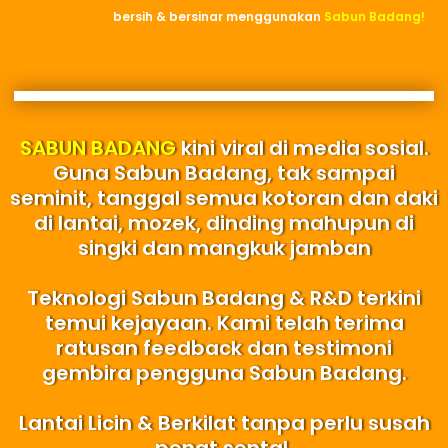
bersih & bersinar menggunakan
Sabun Badang!
SABUN BADANG
kini viral di media sosial.
Guna Sabun Badang, tak sampai
seminit, tanggal semua kotoran dan daki
di lantai, mozek, dinding mahupun di
singki dan mangkuk jamban
Teknologi Sabun Badang & R&D terkini
temui kejayaan. Kami telah terima
ratusan feedback dan testimoni
gembira pengguna Sabun Badang.
Lantai Licin & Berkilat tanpa perlu susah