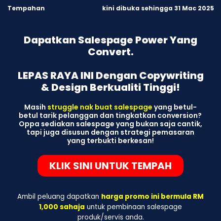
Tempahan
kini dibuka sehingga 31 Mac 2025
Dapatkan Salespage Power Yang
Convert.
LEPAS RAYA INI Dengan Copywriting
& Design Berkualiti Tinggi!
Masih
struggle nak buat salespage
yang betul-
betul tarik pelanggan dan tingkatkan conversion?
Oppa sediakan salespage yang bukan saja cantik,
tapi juga disusun dengan strategi pemasaran
yang terbukti berkesan!
KLIK SINI UNTUK TEMPAH
Ambil peluang dapatkan
harga promo ini bermula RM
1,000 sahaja
untuk pembinaan salespage
produk/servis anda.