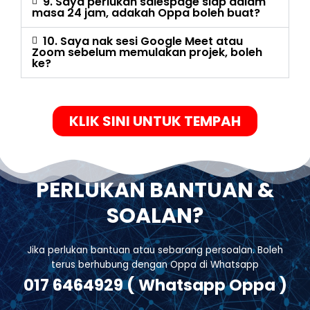
9. Saya perlukan salespage siap dalam
masa 24 jam, adakah Oppa boleh buat?
10. Saya nak sesi Google Meet atau
Zoom sebelum memulakan projek, boleh
ke?
KLIK SINI UNTUK TEMPAH
PERLUKAN BANTUAN &
SOALAN?
Jika perlukan bantuan atau sebarang persoalan. Boleh
terus berhubung dengan Oppa di Whatsapp
017 6464929 ( Whatsapp Oppa )