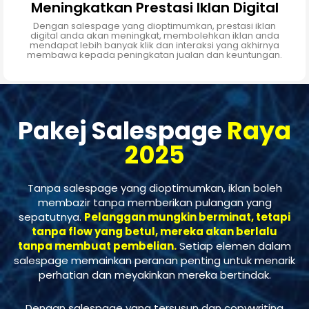
Meningkatkan Prestasi Iklan Digital
Dengan salespage yang dioptimumkan, prestasi iklan
digital anda akan meningkat, membolehkan iklan anda
mendapat lebih banyak klik dan interaksi yang akhirnya
membawa kepada peningkatan jualan dan keuntungan.
Pakej Salespage
Raya
2025
Tanpa salespage yang dioptimumkan, iklan boleh
membazir tanpa memberikan pulangan yang
sepatutnya.
Pelanggan mungkin berminat, tetapi
tanpa flow yang betul, mereka akan berlalu
tanpa membuat pembelian.
Setiap elemen dalam
salespage memainkan peranan penting untuk menarik
perhatian dan meyakinkan mereka bertindak.
Dengan salespage yang tersusun dan copywriting