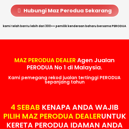
Hubungi Maz Perodua Sekarang
kami telah bantu lebih dari 300++ pemilik kenderaan baharu bersama PERODUA
MAZ PERODUA DEALER
Agen Jualan
PERODUA No 1 di Malaysia.
Kami pemegang rekod jualan tertinggi PERODUA
sepanjang tahun
4 SEBAB
KENAPA ANDA WAJIB
PILIH MAZ PERODUA DEALER
UNTUK
KERETA PERODUA IDAMAN ANDA