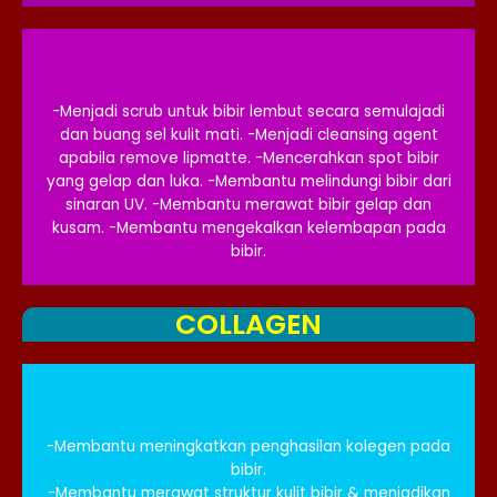
-Menjadi scrub untuk bibir lembut secara semulajadi
dan buang sel kulit mati. -Menjadi cleansing agent
apabila remove lipmatte. -Mencerahkan spot bibir
yang gelap dan luka. -Membantu melindungi bibir dari
sinaran UV. -Membantu merawat bibir gelap dan
kusam. -Membantu mengekalkan kelembapan pada
bibir.​
COLLAGEN
-Membantu meningkatkan penghasilan kolegen pada
bibir.
-Membantu merawat struktur kulit bibir & menjadikan