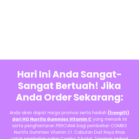
Hari Ini Anda Sangat-
Sangat Bertuah! Jika
Anda Order Sekarang:
Anda akan dapat Harga promosi serta hadiah
(freegift)
dari HQ Nurrifa Gummies Vitamin C
yang menarik ini
serta penghantaran PERCUMA bagi pembelian COMBO
Nurrifa Gummies Vitamin C!. Cabutan Duit Raya khas
untuk pembelian pakej Combo 3 botol. Tawaran terhad