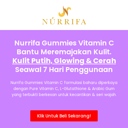
Nurrifa Gummies Vitamin C
Bantu Meremajakan Kulit.
Kulit Putih, Glowing & Cerah
Seawal 7 Hari Penggunaan
Nurrifa Gummies Vitamin C formulasi baharu diperkaya
dengan Pure Vitamin C, L-Glutathione & Arabic Gum
yang terbukti berkesan untuk kecantikan & seri wajah.
Klik Untuk Beli Sekarang!