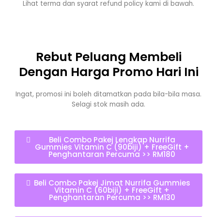
Lihat terma dan syarat refund policy kami di bawah.
Rebut Peluang Membeli
Dengan Harga Promo Hari Ini
Ingat, promosi ini boleh ditamatkan pada bila-bila masa.
Selagi stok masih ada.
Beli Combo Pakej Lengkap Nurrifa
Gummies Vitamin C (90biji) + FreeGift +
Penghantaran Percuma >> RM180
Beli Combo Pakej Jimat Nurrifa Gummies
Vitamin C (60biji) + FreeGift +
Penghantaran Percuma >> RM130