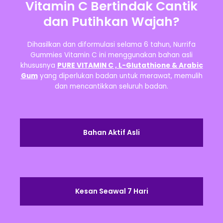
Vitamin C Bertindak Cantik
dan Putihkan Wajah?
Dihasilkan dan diformulasi selama 6 tahun, Nurrifa
Gummies Vitamin C ini menggunakan bahan asli
khususnya
PURE VITAMIN C , L-Glutathione & Arabic
Gum
yang diperlukan badan untuk merawat, memulih
dan mencantikkan seluruh badan.
Bahan Aktif Asli
Kesan Seawal 7 Hari