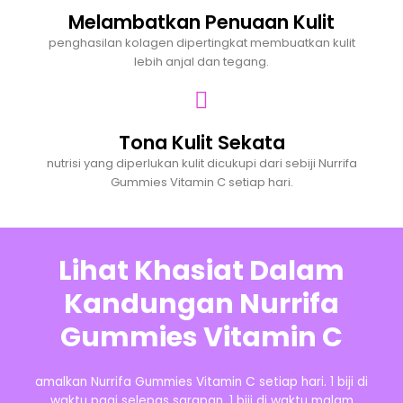
Melambatkan Penuaan Kulit
penghasilan kolagen dipertingkat membuatkan kulit
lebih anjal dan tegang.
Tona Kulit Sekata
nutrisi yang diperlukan kulit dicukupi dari sebiji Nurrifa
Gummies Vitamin C setiap hari.
Lihat Khasiat Dalam
Kandungan Nurrifa
Gummies Vitamin C
amalkan Nurrifa Gummies Vitamin C setiap hari. 1 biji di
waktu pagi selepas sarapan, 1 biji di waktu malam