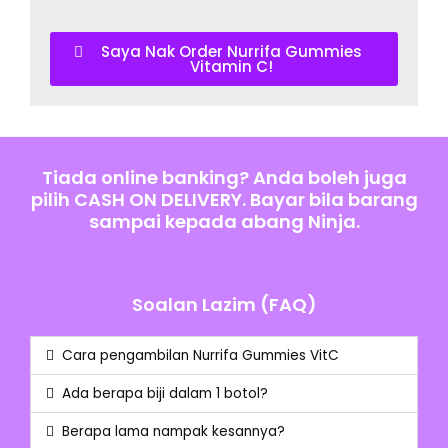
Saya Nak Order Nurrifa Gummies
Vitamin C!
Tiada online banking? Anda boleh juga
pilih CASH ON DELIVERY. Bayar bila barang
sampai kepada abang Ninja.
Soalan Lazim (FAQ)
Cara pengambilan Nurrifa Gummies VitC
Ada berapa biji dalam 1 botol?
Berapa lama nampak kesannya?