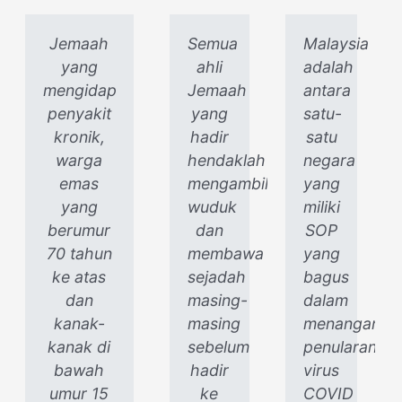
Jemaah
Semua
Malaysia
yang
ahli
adalah
mengidap
Jemaah
antara
penyakit
yang
satu-
kronik,
hadir
satu
warga
hendaklah
negara
emas
mengambil
yang
yang
wuduk
miliki
berumur
dan
SOP
70 tahun
membawa
yang
ke atas
sejadah
bagus
dan
masing-
dalam
kanak-
masing
menangani
kanak di
sebelum
penularan
bawah
hadir
virus
umur 15
ke
COVID