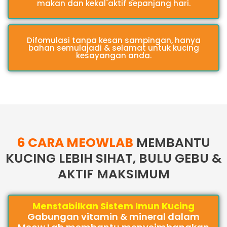
makan dan kekal aktif sepanjang hari.
Difomulasi tanpa kesan sampingan, hanya
bahan semulajadi & selamat untuk kucing
kesayangan anda.
6 CARA MEOWLAB
MEMBANTU
KUCING LEBIH SIHAT, BULU GEBU &
AKTIF MAKSIMUM
Menstabilkan Sistem Imun Kucing
Gabungan vitamin & mineral dalam