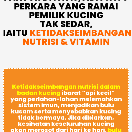
PERKARA YANG RAMAI
PEMILIK KUCING
TAK SEDAR,
IAITU
KETIDAKSEIMBANGAN
NUTRISI & VITAMIN
Ketidakseimbangan nutrisi dalam
badan kucing
ibarat “api kecil”
yang perlahan-lahan melemahkan
sistem imun, menjadikan bulu
kusam serta menyebabkan kucing
tidak bermaya. Jika dibiarkan,
kesihatan keseluruhan kucing
akan merosot dari hari ke hari,
bulu