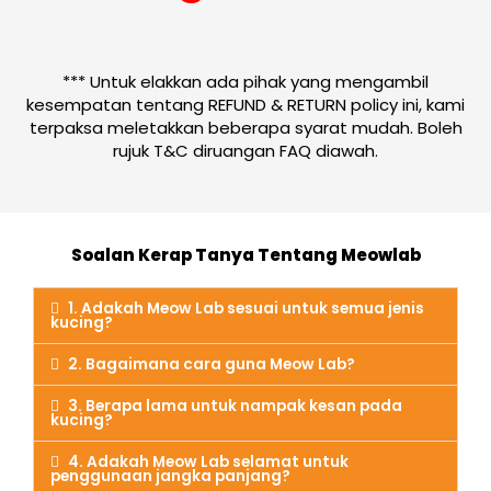
*** Untuk elakkan ada pihak yang mengambil
kesempatan tentang REFUND & RETURN policy ini, kami
terpaksa meletakkan beberapa syarat mudah. Boleh
rujuk T&C diruangan FAQ diawah.
Soalan Kerap Tanya Tentang Meowlab
1. Adakah Meow Lab sesuai untuk semua jenis
kucing?
2. Bagaimana cara guna Meow Lab?
3. Berapa lama untuk nampak kesan pada
kucing?
4. Adakah Meow Lab selamat untuk
penggunaan jangka panjang?