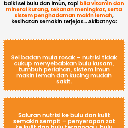
baiki sel bulu dan imun, tapi
bila vitamin dan
mineral kurang, tekanan meningkat, serta
sistem penghadaman makin lemah
,
kesihatan semakin terjejas… Akibatnya:
Sel badan mula rosak – nutrisi tidak
cukup menyebabkan bulu kusam,
tumbuh perlahan, sistem imun
makin lemah dan kucing mudah
sakit.
Saluran nutrisi ke bulu dan kulit
semakin sempit – penyerapan zat
ke kulit dan bulu terganggu, bulu