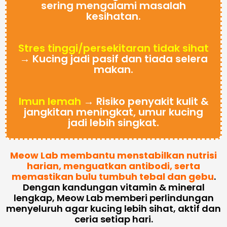
sering mengalami masalah
kesihatan.
Stres tinggi/persekitaran tidak sihat
→ Kucing jadi pasif dan tiada selera
makan.
Imun lemah
→ Risiko penyakit kulit &
jangkitan meningkat, umur kucing
jadi lebih singkat.
Meow Lab membantu menstabilkan nutrisi
harian, menguatkan antibodi, serta
memastikan bulu tumbuh tebal dan gebu
.
Dengan kandungan vitamin & mineral
lengkap, Meow Lab memberi perlindungan
menyeluruh agar kucing lebih sihat, aktif dan
ceria setiap hari.