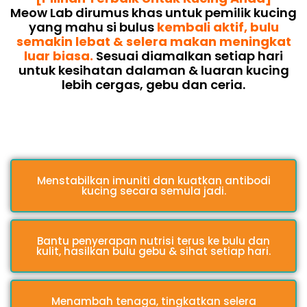
Meow Lab dirumus khas untuk pemilik kucing
yang mahu si bulus
kembali aktif, bulu
semakin lebat & selera makan meningkat
luar biasa.
Sesuai diamalkan setiap hari
untuk kesihatan dalaman & luaran kucing
lebih cergas, gebu dan ceria.
Menstabilkan imuniti dan kuatkan antibodi
kucing secara semula jadi.
Bantu penyerapan nutrisi terus ke bulu dan
kulit, hasilkan bulu gebu & sihat setiap hari.
Menambah tenaga, tingkatkan selera