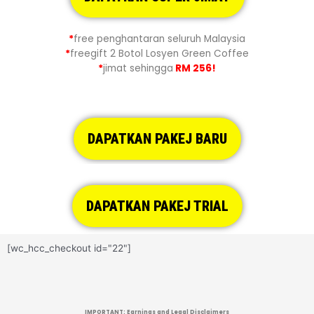
*
free penghantaran seluruh Malaysia
*
freegift 2 Botol Losyen Green Coffee
*
jimat sehingga
RM 256!
DAPATKAN PAKEJ BARU
DAPATKAN PAKEJ TRIAL
[wc_hcc_checkout id="22"]
IMPORTANT: Earnings and Legal Disclaimers