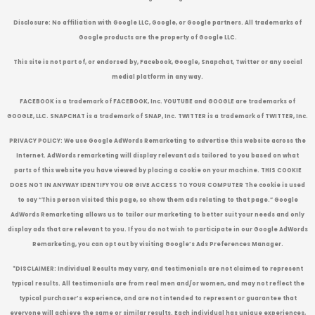
Disclosure:
No affiliation with Google LLC, Google, or Google partners. All trademarks of
Google products are the property of Google LLC.
This site is not part of, or endorsed by, Facebook, Google, Snapchat, Twitter or any social
medial platform in any way.
FACEBOOK is a trademark of FACEBOOK, Inc. YOUTUBE and GOOGLE are trademarks of
GOOGLE, LLC. SNAPCHAT is a trademark of SNAP, Inc. TWITTER is a trademark of TWITTER, Inc.
PRIVACY POLICY: We use Google AdWords Remarketing to advertise this website across the
Internet. AdWords remarketing will display relevant ads tailored to you based on what
parts of this website you have viewed by placing a cookie on your machine. THIS COOKIE
DOES NOT IN ANYWAY IDENTIFY YOU OR GIVE ACCESS TO YOUR COMPUTER The cookie is used
to say “This person visited this page, so show them ads relating to that page.” Google
AdWords Remarketing allows us to tailor our marketing to better suit your needs and only
display ads that are relevant to you. If you do not wish to participate in our Google AdWords
Remarketing, you can opt out by visiting Google’s Ads Preferences Manager.
*DISCLAIMER: Individual Results may vary, and testimonials are not claimed to represent
typical results. All testimonials are from real men and/or women, and may not reflect the
typical purchaser’s experience, and are not intended to represent or guarantee that
everyone will achieve the same or similar results. Each individual has unique experiences,