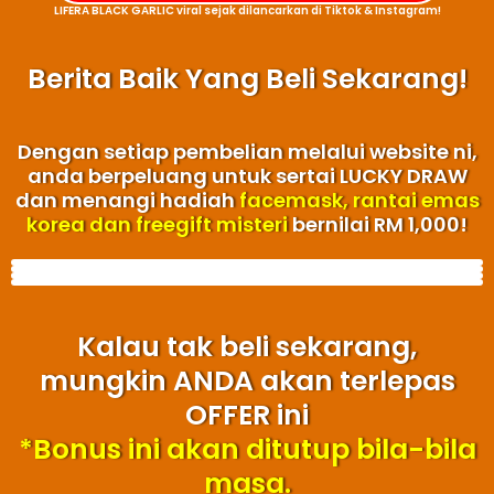
LIFERA BLACK GARLIC viral sejak dilancarkan di Tiktok & Instagram!
Berita Baik Yang Beli Sekarang!
Dengan setiap pembelian melalui website ni,
anda berpeluang untuk sertai LUCKY DRAW
dan menangi hadiah
facemask, rantai emas
korea dan freegift misteri
bernilai RM 1,000!
Kalau tak beli sekarang,
mungkin ANDA akan terlepas
OFFER ini
*Bonus ini akan ditutup bila-bila
masa.