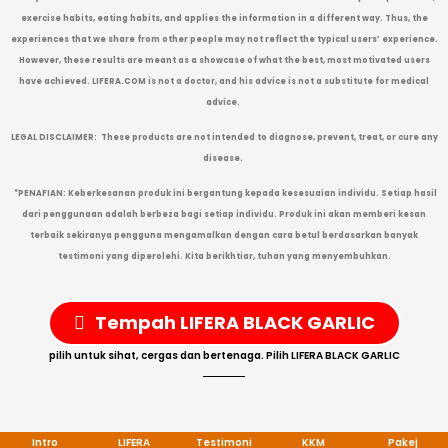
exercise habits, eating habits, and applies the information in a different way. Thus, the
experiences that we share from other people may not reflect the typical users’ experience.
However, these results are meant as a showcase of what the best, most motivated users
have achieved. LIFERA.COM
is not a doctor, and his advice is not a substitute for medical
advice.
LEGAL DISCLAIMER:
These products are not intended to diagnose, prevent, treat, or cure any
disease.
*PENAFIAN: Keberkesanan produk ini bergantung kepada kesesuaian individu. Setiap hasil
dari penggunaan adalah berbeza bagi setiap individu. Produk ini akan memberi kesan
terbaik sekiranya pengguna mengamalkan dengan cara betul berdasarkan banyak
testimoni yang diperolehi. Kita berikhtiar, tuhan yang menyembuhkan.
Tempah LIFERA BLACK GARLIC
pilih untuk sihat, cergas dan bertenaga. Pilih LIFERA BLACK GARLIC
Intro
LIFERA
Testimoni
KKM
Pakej