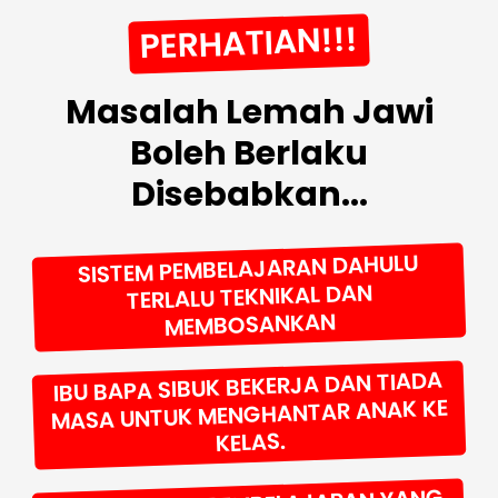
PERHATIAN!!!
Masalah Lemah Jawi
Boleh Berlaku
Disebabkan...
SISTEM PEMBELAJARAN DAHULU
TERLALU TEKNIKAL DAN
MEMBOSANKAN
IBU BAPA SIBUK BEKERJA DAN TIADA
MASA UNTUK MENGHANTAR ANAK KE
KELAS.