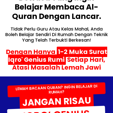
Belajar Membaca Al-
Quran Dengan Lancar.
Tidak Perlu Guru Atau Kelas Mahal, Anda
Boleh Belajar Sendiri Di Rumah Dengan Teknik
Yang Telah Terbukti Berkesan!
Dengan Hanya
1-2 Muka Surat
Iqro' Genius Rumi
Setiap Hari,
Atasi Masalah Lemah Jawi
LEMAH BACAAN QURAN? INGIN BELAJAR DI
RUMAH?
JANGAN RISAU