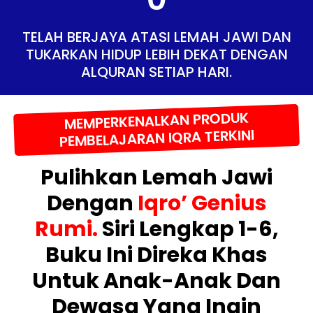
TELAH BERJAYA ATASI LEMAH JAWI DAN
TUKARKAN HIDUP LEBIH DEKAT DENGAN
ALQURAN SETIAP HARI.
MEMPERKENALKAN PRODUK
PEMBELAJARAN IQRA TERKINI
Pulihkan Lemah Jawi
Dengan
Iqro’ Genius
Rumi.
Siri Lengkap 1-6,
Buku Ini Direka Khas
Untuk Anak-Anak Dan
Dewasa Yang Ingin