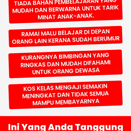
TIADA BAHAN PEMBELAJARAN YANG
MUDAH DAN BERWARNA UNTUK TARIK
MINAT ANAK-ANAK.
RAMAI MALU BELAJAR DI DEPAN
ORANG LAIN KERANA SUDAH BERUMUR
KURANGNYA BIMBINGAN YANG
RINGKAS DAN MUDAH DIFAHAMI
UNTUK ORANG DEWASA
KOS KELAS MENGAJI SEMAKIN
MENINGKAT DAN TIDAK SEMUA
MAMPU MEMBAYARNYA
Ini Yang Anda Tanggung