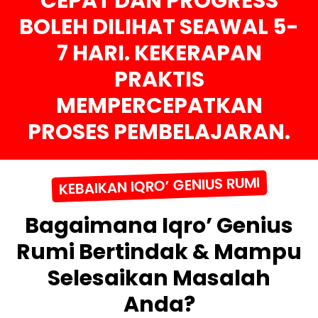
CEPAT DAN PROGRESS
BOLEH DILIHAT SEAWAL 5-
7 HARI. KEKERAPAN
PRAKTIS
MEMPERCEPATKAN
PROSES PEMBELAJARAN.
KEBAIKAN IQRO’ GENIUS RUMI
Bagaimana Iqro’ Genius
Rumi Bertindak & Mampu
Selesaikan Masalah
Anda?