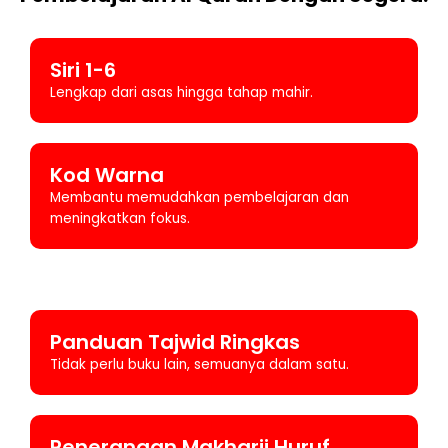
Siri 1-6
Lengkap dari asas hingga tahap mahir.
Kod Warna
Membantu memudahkan pembelajaran dan
meningkatkan fokus.
Panduan Tajwid Ringkas
Tidak perlu buku lain, semuanya dalam satu.
Penerangan Makharij Huruf