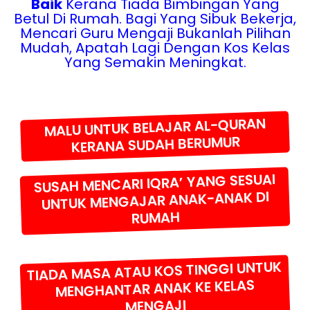
Baik
Kerana Tiada Bimbingan Yang
Betul Di Rumah. Bagi Yang Sibuk Bekerja,
Mencari Guru Mengaji Bukanlah Pilihan
Mudah, Apatah Lagi Dengan Kos Kelas
Yang Semakin Meningkat.
MALU UNTUK BELAJAR AL-QURAN
KERANA SUDAH BERUMUR
SUSAH MENCARI IQRA’ YANG SESUAI
UNTUK MENGAJAR ANAK-ANAK DI
RUMAH
TIADA MASA ATAU KOS TINGGI UNTUK
MENGHANTAR ANAK KE KELAS
MENGAJI