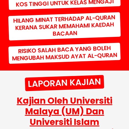
KOS TINGGI UNTUK KELAS MENGAJI
HILANG MINAT TERHADAP AL-QURAN
KERANA SUKAR MEMAHAMI KAEDAH
BACAAN
RISIKO SALAH BACA YANG BOLEH
MENGUBAH MAKSUD AYAT AL-QURAN
LAPORAN KAJIAN
Kajian Oleh Universiti
Malaya (UM) Dan
Universiti Islam