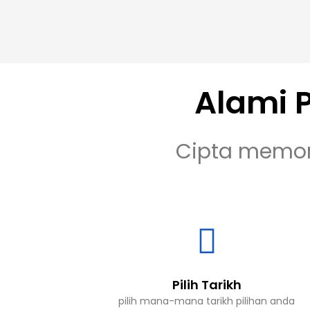
Alami 
Cipta memor
Pilih Tarikh
pilih mana-mana tarikh pilihan anda