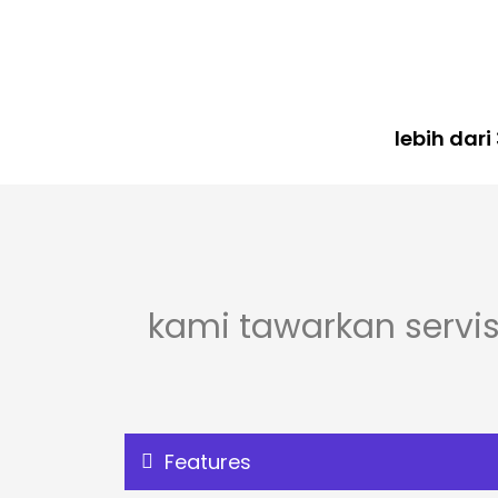
lebih dar
kami tawarkan servi
Features