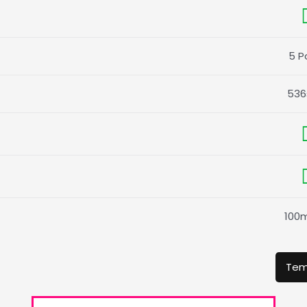
5 P
536
100
Tem