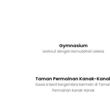
Gymnasium
workout dengan kemudahan selesa
Taman Permainan Kanak-Kana
bawa si kecil bergembira bermain di Tama
Permainan Kanak-Kanak