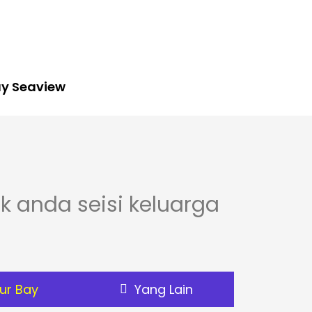
ay Seaview
 anda seisi keluarga
ur Bay
Yang Lain