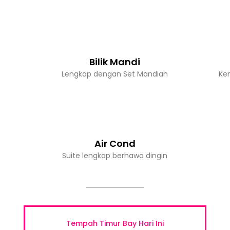
Bilik Mandi
Lengkap dengan Set Mandian
Ke
Air Cond
Suite lengkap berhawa dingin
Tempah Timur Bay Hari Ini