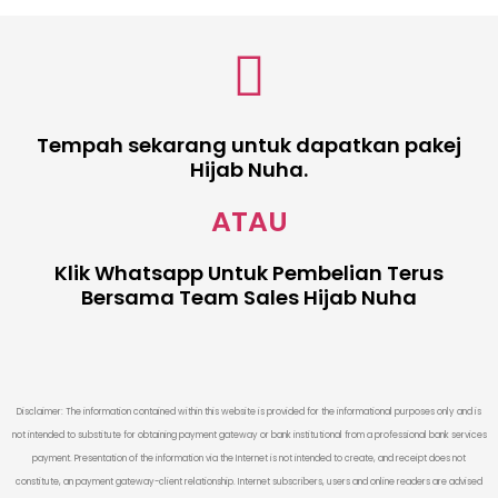
Tempah sekarang untuk dapatkan pakej
Hijab Nuha.
ATAU
Klik Whatsapp Untuk Pembelian Terus
Bersama Team Sales Hijab Nuha
Disclaimer: The information contained within this website is provided for the informational purposes only and is
not intended to substitute for obtaining payment gateway or bank institutional from a professional bank services
payment. Presentation of the information via the Internet is not intended to create, and receipt does not
constitute, an payment gateway-client relationship. Internet subscribers, users and online readers are advised