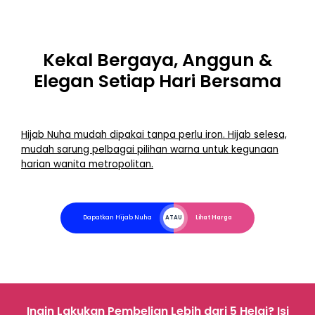
Kekal Bergaya, Anggun &
Elegan Setiap Hari Bersama
Hijab Nuha mudah dipakai tanpa perlu iron. Hijab selesa,
mudah sarung pelbagai pilihan warna untuk kegunaan
harian wanita metropolitan.
Dapatkan Hijab Nuha
ATAU
Lihat Harga
Ingin Lakukan Pembelian Lebih dari 5 Helai? Isi