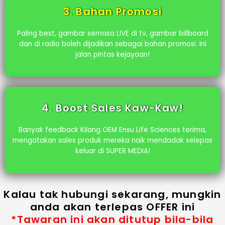
3. Bahan Promosi
Paling best, gambar semasa LIVE di tv, gambar billboard
dan di radio boleh dijadikan sebagai bahan promosi. Ini
jalan pintas kejayaan!
4. Boost Sales Kaw-Kaw!
Banyak feedback Kilang OEM Ensu Life Sciences terima,
mengatakan sales produk mereka naik mendadak selepas
keluar di SUPER MEDIA!
Kalau tak hubungi sekarang, mungkin
anda akan terlepas OFFER ini
*Tawaran ini akan ditutup bila-bila