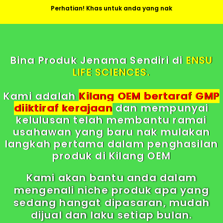
Perhatian! Khas untuk anda yang nak
Bina Produk Jenama Sendiri di
ENSU
LIFE SCIENCES.
Kami adalah
Kilang OEM bertaraf GMP
diiktiraf kerajaan
dan mempunyai
kelulusan telah membantu ramai
usahawan yang baru nak mulakan
langkah pertama dalam penghasilan
produk di Kilang OEM
Kami akan bantu anda dalam
mengenali niche produk apa yang
sedang hangat dipasaran, mudah
dijual dan laku setiap bulan.