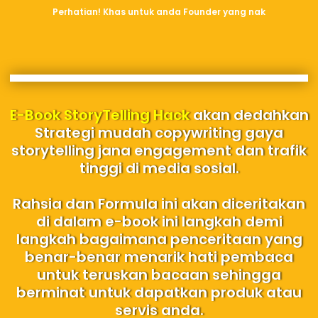
Perhatian! Khas untuk anda Founder yang nak
E-Book StoryTelling Hack
akan dedahkan
Strategi mudah copywriting gaya
storytelling jana engagement dan trafik
tinggi di media sosial.
Rahsia dan Formula ini akan diceritakan
di dalam e-book ini langkah demi
langkah bagaimana penceritaan yang
benar-benar menarik hati pembaca
untuk teruskan bacaan sehingga
berminat untuk dapatkan produk atau
servis anda.