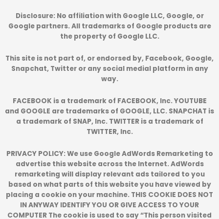
Disclosure:
No affiliation with Google LLC, Google, or
Google partners. All trademarks of Google products are
the property of Google LLC.
This site is not part of, or endorsed by, Facebook, Google,
Snapchat, Twitter or any social medial platform in any
way.
FACEBOOK is a trademark of FACEBOOK, Inc. YOUTUBE
and GOOGLE are trademarks of GOOGLE, LLC. SNAPCHAT is
a trademark of SNAP, Inc. TWITTER is a trademark of
TWITTER, Inc.
PRIVACY POLICY: We use Google AdWords Remarketing to
advertise this website across the Internet. AdWords
remarketing will display relevant ads tailored to you
based on what parts of this website you have viewed by
placing a cookie on your machine. THIS COOKIE DOES NOT
IN ANYWAY IDENTIFY YOU OR GIVE ACCESS TO YOUR
COMPUTER The cookie is used to say “This person visited