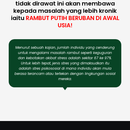
tidak dirawat ini akan membawa
kepada masalah yang lebih kronik
iaitu
RAMBUT PUTIH BERUBAN DI AWAL
USIA!
Menurut sebuah kajian, jumlah individu yang cenderung
untuk mengalami masalah rambut seperti keguguran
dan kebotakan akibat stress adalah sekitar 67 ke 97%.
Untuk lebih tepat, jenis stres yang dimaksudkan itu
adalah stres psikososial di mana individu akan mula
berasa terancam atau tertekan dengan lingkungan sosial
mereka.